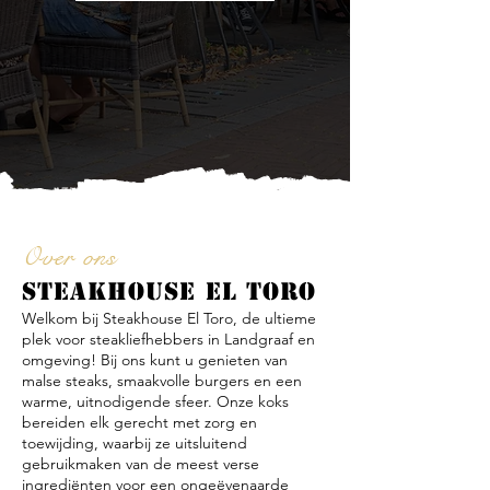
Over ons
STEAKHOUSE EL TORO
Welkom bij Steakhouse El Toro, de ultieme
plek voor steakliefhebbers in Landgraaf en
omgeving! Bij ons kunt u genieten van
malse steaks, smaakvolle burgers en een
warme, uitnodigende sfeer. Onze koks
bereiden elk gerecht met zorg en
toewijding, waarbij ze uitsluitend
gebruikmaken van de meest verse
ingrediënten voor een ongeëvenaarde