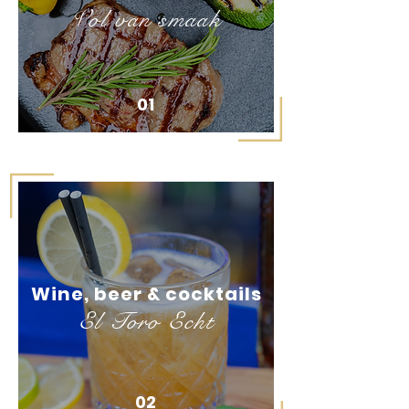
Vol van smaak
01
Wine, beer & cocktails
El Toro Echt
02