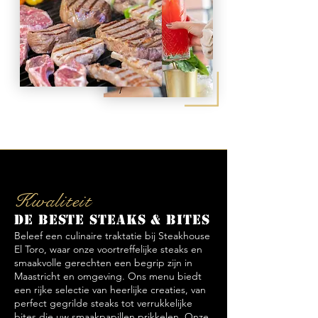
Kwaliteit
De beste steaks & bites
Beleef een culinaire traktatie bij Steakhouse
El Toro, waar onze voortreffelijke steaks en
smaakvolle gerechten een begrip zijn in
Maastricht en omgeving. Ons menu biedt
een rijke selectie van heerlijke creaties, van
perfect gegrilde steaks tot verrukkelijke
bites die uw smaakpapillen prikkelen. Onze