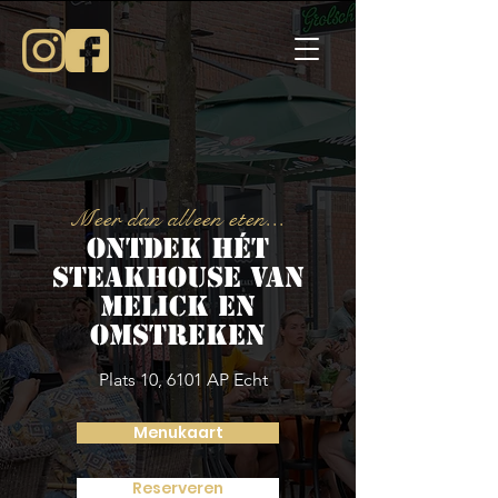
Meer dan alleen eten...
Ontdek hét
steakhouse van
Melick en
omstreken
Plats 10, 6101 AP Echt
Menukaart
Reserveren