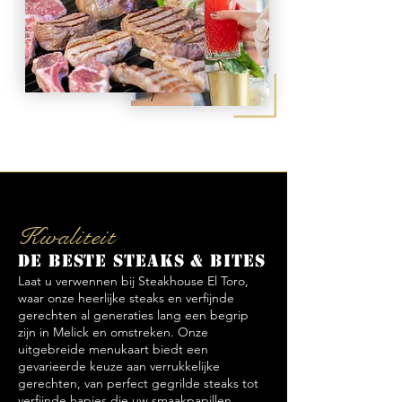
Kwaliteit
De beste steaks & bites
Laat u verwennen bij Steakhouse El Toro,
waar onze heerlijke steaks en verfijnde
gerechten al generaties lang een begrip
zijn in Melick en omstreken. Onze
uitgebreide menukaart biedt een
gevarieerde keuze aan verrukkelijke
gerechten, van perfect gegrilde steaks tot
verfijnde hapjes die uw smaakpapillen