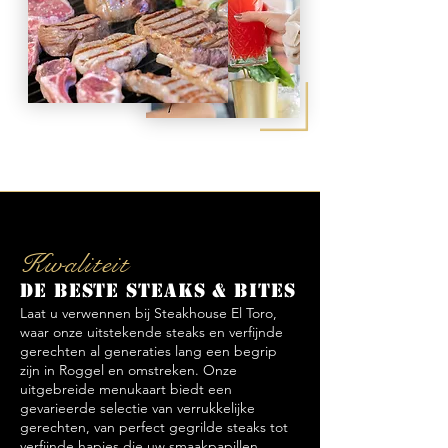
Kwaliteit
De beste steaks & bites
Laat u verwennen bij Steakhouse El Toro,
waar onze uitstekende steaks en verfijnde
gerechten al generaties lang een begrip
zijn in Roggel en omstreken. Onze
uitgebreide menukaart biedt een
gevarieerde selectie van verrukkelijke
gerechten, van perfect gegrilde steaks tot
verfijnde hapjes die uw smaakpapillen