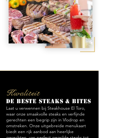
Kwaliteit
De beste steaks & bites
Laat u verwennen bij Steakhouse El Toro,
waar onze smaakvolle steaks en verfijnde
gerechten een begrip zijn in Vlodrop en
omstreken. Onze uitgebreide menukaart
biedt een rijk aanbod aan heerlijke
gerechten, van perfect gegrilde steaks tot