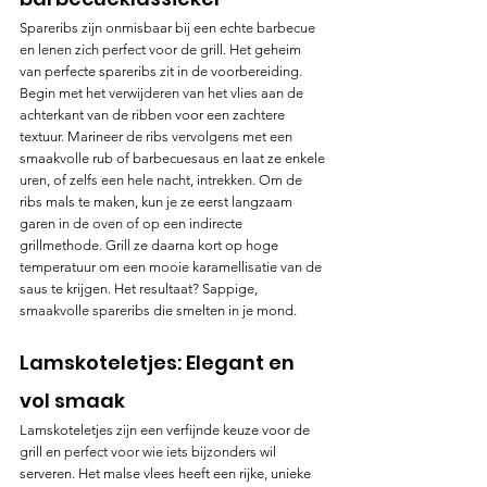
Spareribs zijn onmisbaar bij een echte barbecue 
en lenen zich perfect voor de grill. Het geheim 
van perfecte spareribs zit in de voorbereiding. 
Begin met het verwijderen van het vlies aan de 
achterkant van de ribben voor een zachtere 
textuur. Marineer de ribs vervolgens met een 
smaakvolle rub of barbecue­saus en laat ze enkele 
uren, of zelfs een hele nacht, intrekken. Om de 
ribs mals te maken, kun je ze eerst langzaam 
garen in de oven of op een indirecte 
grillmethode. Grill ze daarna kort op hoge 
temperatuur om een mooie karamellisatie van de 
saus te krijgen. Het resultaat? Sappige, 
smaakvolle spareribs die smelten in je mond.
Lamskoteletjes: Elegant en 
vol smaak
Lamskoteletjes zijn een verfijnde keuze voor de 
grill en perfect voor wie iets bijzonders wil 
serveren. Het malse vlees heeft een rijke, unieke 