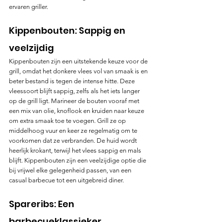
ervaren griller.
Kippenbouten: Sappig en 
veelzijdig
Kippenbouten zijn een uitstekende keuze voor de 
grill, omdat het donkere vlees vol van smaak is en 
beter bestand is tegen de intense hitte. Deze 
vleessoort blijft sappig, zelfs als het iets langer 
op de grill ligt. Marineer de bouten vooraf met 
een mix van olie, knoflook en kruiden naar keuze 
om extra smaak toe te voegen. Grill ze op 
middelhoog vuur en keer ze regelmatig om te 
voorkomen dat ze verbranden. De huid wordt 
heerlijk krokant, terwijl het vlees sappig en mals 
blijft. Kippenbouten zijn een veelzijdige optie die 
bij vrijwel elke gelegenheid passen, van een 
casual barbecue tot een uitgebreid diner.
Spareribs: Een 
barbecueklassieker