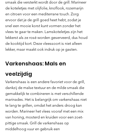
smaak die versterkt wordt door de grill. Marineer 
de koteletjes met olijfolie, knoflook, rozemarijn 
en citroen voor een mediterrane touch. Zorg 
ervoor dat je de grill goed heet hebt, zodat je 
snel een mooie korst kunt vormen zonder het 
vlees te gaar te maken. Lamskoteletjes zijn het 
lekkerst als ze rosé worden geserveerd, dus houd 
de kooktijd kort. Deze vleessoort is niet alleen 
lekker, maar maakt ook indruk op je gasten.
Varkenshaas: Mals en 
veelzijdig
Varkenshaas is een andere favoriet voor de grill, 
dankzij de malse textuur en de milde smaak die 
gemakkelijk te combineren is met verschillende 
marinades. Het is belangrijk om varkenshaas niet 
te lang te grillen, omdat het anders droog kan 
worden. Marineer het vlees vooraf met een mix 
van honing, mosterd en kruiden voor een zoet-
pittige smaak. Grill de varkenshaas op 
middelhoog vuur en gebruik een 