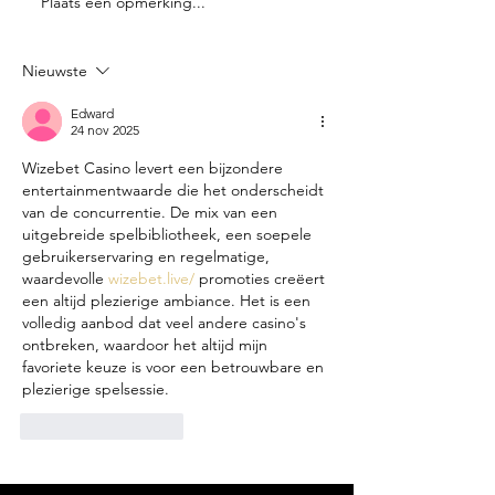
Plaats een opmerking...
De rol van de grill in
De geschiede
de smaakbeleving
steak en waa
van onze steaks
wereldwijd zo 
Nieuwste
is
Edward
24 nov 2025
Wizebet Casino levert een bijzondere 
entertainmentwaarde die het onderscheidt 
van de concurrentie. De mix van een 
uitgebreide spelbibliotheek, een soepele 
gebruikerservaring en regelmatige, 
waardevolle 
wizebet.live/
 promoties creëert 
een altijd plezierige ambiance. Het is een 
volledig aanbod dat veel andere casino's 
ontbreken, waardoor het altijd mijn 
favoriete keuze is voor een betrouwbare en 
plezierige spelsessie.
Like
Reageren