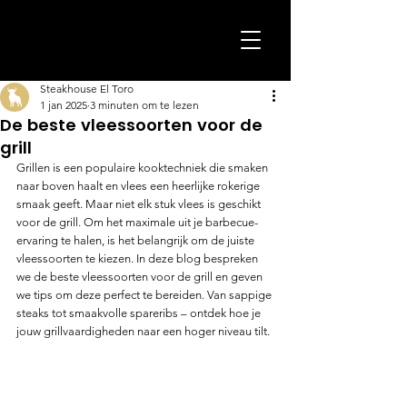
Steakhouse El Toro
1 jan 2025
3 minuten om te lezen
De beste vleessoorten voor de
grill
Grillen is een populaire kooktechniek die smaken 
naar boven haalt en vlees een heerlijke rokerige 
smaak geeft. Maar niet elk stuk vlees is geschikt 
voor de grill. Om het maximale uit je barbecue-
ervaring te halen, is het belangrijk om de juiste 
vleessoorten te kiezen. In deze blog bespreken 
we de beste vleessoorten voor de grill en geven 
we tips om deze perfect te bereiden. Van sappige 
steaks tot smaakvolle spareribs – ontdek hoe je 
jouw grillvaardigheden naar een hoger niveau tilt.