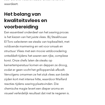
waardeert.
Het belang van 
kwaliteitsvlees en 
voorbereiding
Een essentieel onderdeel van het searing proces 
is het kiezen van het juiste vlees. Bij Steakhouse 
El Toro selecteren we steaks van topkwaliteit, met 
voldoende marmering en vet voor smaak en 
structuur. Vlees met een mooie vetdooradering 
ontwikkelt tijdens het searen een rijke, complexe 
korst. Onze chefs laten de steaks op 
kamertemperatuur komen en deppen ze droog, 
zodat er geen vocht het grilloppervlak afkoelt. 
Vervolgens omarmen ze het stuk vlees aan beide 
zijden kort met intense hitte, waardoor Maillard 
reacties tij­dens searing plaatsvinden. Die 
chemische magie levert een dieper aroma en 
visueel verleidelijk resultaat dat niet te negeren is.