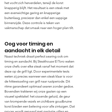
het vocht zich herverdelen, terwijl de korst 
knapperig blijft. Het resultaat is een steak met 
een evenwichtige garing en knapperige 
buitenlaag, preciezer dan enkel een sappige 
binnenzijde. Deze controle is teken van 
vakmanschap dat smaak naar een hoger plan tilt.
Oog voor timing en 
aandacht in elk detail
Naast techniek draait perfect searing ook om 
timing en aandacht. Bij Steakhouse El Toro waken 
onze chefs over elke steak vanaf het moment dat 
deze op de grill ligt. Door experimentele tests 
weten zij precies wanneer een steak klaar is voor 
de hittewisseling van grill naar rustperiode. Dit 
ritme garandeert optimaal searen zonder gedoe. 
Bovendien trakteren wij onze gasten op een 
visueel spektakel: het sissende geluid, de geur 
van krompende vezels en zichtbare goudbruine 
korst bieden een beleving voor alle zintuigen. Dat 
proces wordt gepaard met gastvrije uitleg en 