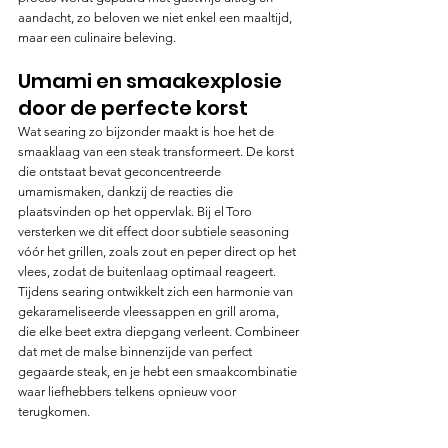
aandacht, zo beloven we niet enkel een maaltijd, 
maar een culinaire beleving.
Umami en smaakexplosie 
door de perfecte korst
Wat searing zo bijzonder maakt is hoe het de 
smaaklaag van een steak transformeert. De korst 
die ontstaat bevat geconcentreerde 
umamismaken, dankzij de reacties die 
plaatsvinden op het oppervlak. Bij el Toro 
versterken we dit effect door subtiele seasoning 
vóór het grillen, zoals zout en peper direct op het 
vlees, zodat de buitenlaag optimaal re­a­geert. 
Tijdens searing ontwikkelt zich een harmonie van 
gekarameliseerde vleessappen en grill aroma, 
die elke beet extra diepgang verleent. Combineer 
dat met de malse binnenzijde van perfect 
gegaarde steak, en je hebt een smaakcombinatie 
waar liefhebbers telkens opnieuw voor 
terugkomen.