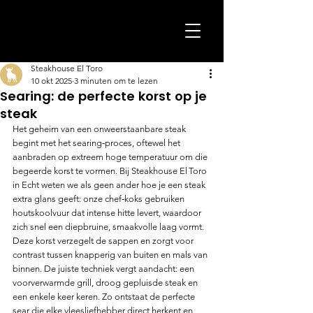
Steakhouse El Toro
10 okt 2025
3 minuten om te lezen
Searing: de perfecte korst op je
steak
Het geheim van een onweerstaanbare steak 
begint met het searing‑proces, oftewel het 
aanbraden op extreem hoge temperatuur om die 
begeerde korst te vormen. Bij Steakhouse El Toro 
in Echt weten we als geen ander hoe je een steak 
extra glans geeft: onze chef‑koks gebruiken 
houtskoolvuur dat intense hitte levert, waardoor 
zich snel een diepbruine, smaakvolle laag vormt. 
Deze korst verzegelt de sappen en zorgt voor 
contrast tussen knapperig van buiten en mals van 
binnen. De juiste techniek vergt aandacht: een 
voorverwarmde grill, droog gepluisde steak en 
een enkele keer keren. Zo ontstaat de perfecte 
sear die elke vleesliefhebber direct herkent en 