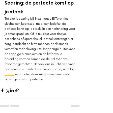
Searing: de perfecte korst op 
je steak
Tot slot is searing bij Steakhouse El Toro niet 
slechts een kookstap, maar een belofte: de 
perfecte korst op je steak én een herinnering voor 
je smaakpapillen. Of je nu kiest voor ribeye, 
ossenhaas of spareribs, elke steak ontvangt hier 
zorg, aandacht en hitte met een doel: smaak 
verheffen tot beleving. De knapperige buitenkant, 
de sappige binnenkern en de liefdevolle 
bereiding vormen samen de sleutel tot onze 
favoriete gerechten. Bezoek ons in Echt en ervaar 
hoe searing verandert in smaaksensatie, want bij 
El Toro
wordt elke steak met passie aan beide 
zijden geblust tot perfectie.