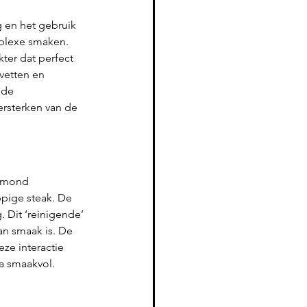
g en het gebruik 
mplexe smaken. 
ter dat perfect 
vetten en 
nde 
ersterken van de 
e mond 
ppige steak. De 
 Dit ‘reinigende’ 
an smaak is. De 
ze interactie 
a smaakvol.