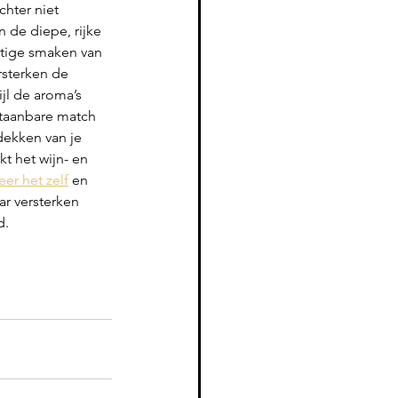
chter niet 
 de diepe, rijke 
tige smaken van 
rsterken de 
ijl de aroma’s 
taanbare match 
tdekken van je 
t het wijn- en 
er het zelf
 en 
ar versterken 
d.