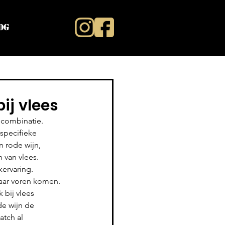
og
ij vlees
 combinatie. 
 specifieke 
 rode wijn, 
 van vlees. 
ervaring. 
aar voren komen. 
 bij vlees 
e wijn de 
atch al 