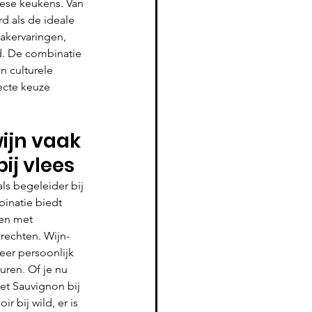
ese keukens. Van 
d als de ideale 
akervaringen, 
ld. De combinatie 
 culturele 
ecte keuze 
jn vaak 
ij vlees
ls begeleider bij 
inatie biedt 
en met 
rechten. Wijn-
eer persoonlijk 
ren. Of je nu 
et Sauvignon bij 
r bij wild, er is 