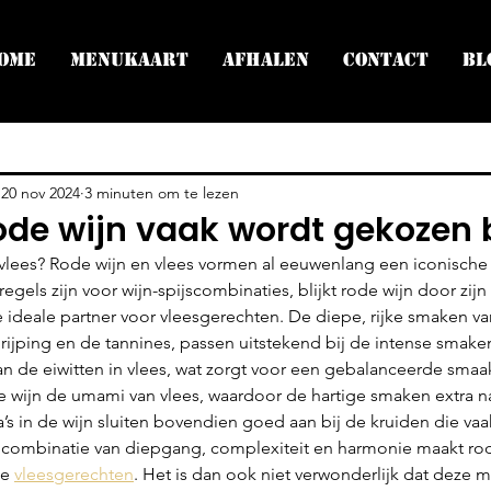
ome
Menukaart
Afhalen
Contact
Bl
20 nov 2024
3 minuten om te lezen
e wijn vaak wordt gekozen b
vlees? Rode wijn en vlees vormen al eeuwenlang een iconische
egels zijn voor wijn-spijscombinaties, blijkt rode wijn door zijn
ideale partner voor vleesgerechten. De diepe, rijke smaken van
ijping en de tannines, passen uitstekend bij de intense smaken
n de eiwitten in vlees, wat zorgt voor een gebalanceerde smaak
de wijn de umami van vlees, waardoor de hartige smaken extra n
s in de wijn sluiten bovendien goed aan bij de kruiden die vaak
combinatie van diepgang, complexiteit en harmonie maakt rod
e 
vleesgerechten
. Het is dan ook niet verwonderlijk dat deze m