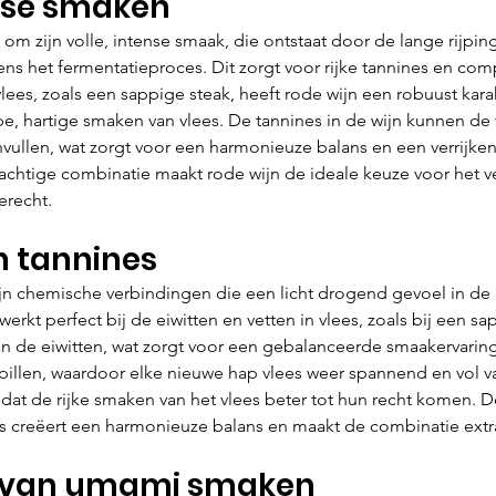
ense smaken
om zijn volle, intense smaak, die ontstaat door de lange rijpin
dens het fermentatieproces. Dit zorgt voor rijke tannines en co
lees, zoals een sappige steak, heeft rode wijn een robuust karak
, hartige smaken van vlees. De tannines in de wijn kunnen de 
anvullen, wat zorgt voor een harmonieuze balans en een verrijke
achtige combinatie maakt rode wijn de ideale keuze voor het v
erecht.
n tannines
zijn chemische verbindingen die een licht drogend gevoel in d
werkt perfect bij de eiwitten en vetten in vlees, zoals bij een sa
n de eiwitten, wat zorgt voor een gebalanceerde smaakervaring.
apillen, waardoor elke nieuwe hap vlees weer spannend en vol v
odat de rijke smaken van het vlees beter tot hun recht komen. De
es creëert een harmonieuze balans en maakt de combinatie extr
n van umami smaken