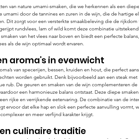
tten van nature umami-smaken, die we herkennen als een diepe,
ze umami door de tannines en zuren in de wijn, die de hartige 
n. Dit zorgt voor een versterkte smaakbeleving die de rijkdom 
 gerijpt rundvlees, lam of wild komt deze combinatie uitstekend t
 smaken van het vlees naar boven en biedt een perfecte balans
ees als de wijn optimaal wordt ervaren.
en aroma's in evenwicht
oma’s van specerijen, bessen, kruiden en hout, die perfect aansl
echten worden gebruikt. Denk bijvoorbeeld aan een steak met r
cue rub. De geuren en smaken van de wijn complementeren de 
 waardoor een harmonieuze balans ontstaat. Deze diepe smaken 
n een rijke en verrijkende eetervaring. De combinatie van de inte
orgt ervoor dat elke hap en slok een perfecte aanvulling vormt, 
complexer en meer verfijnd karakter krijgt.
en culinaire traditie