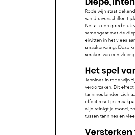
Diepe, int
Rode wijn staat bekend 
van druivenschillen tij
Net als een goed stuk v
samengaat met de diepe
eiwitten in het vlees a
smaakervaring. Deze kr
smaken van een vleesg
Het spel va
Tannines in rode wijn 
veroorzaken. Dit effect 
tannines binden zich aa
effect reset je smaakp
wijn reinigt je mond, z
tussen tannines en vle
Versterke