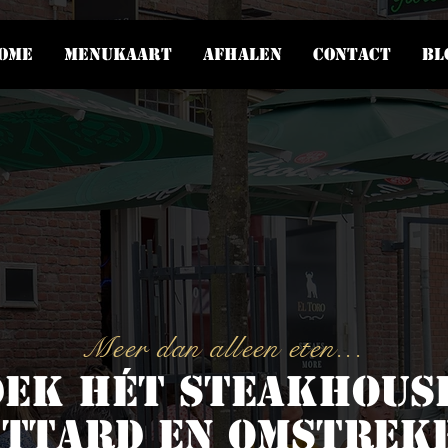
ome
Menukaart
Afhalen
Contact
Bl
Meer dan alleen eten...
ek hét steakhous
ittard en omstrek