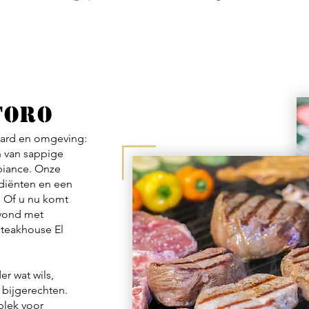
TORO
ttard en omgeving:
n van sappige
biance. Onze
ediënten en een
. Of u nu komt
avond met
Steakhouse El
r wat wils,
 bijgerechten.
plek voor