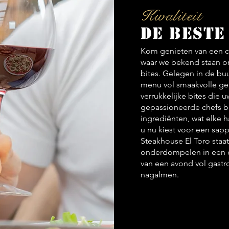
Kwaliteit
De beste
Kom genieten van een cul
waar we bekend staan om 
bites. Gelegen in de bu
menu vol smaakvolle ger
verrukkelijke bites die 
gepassioneerde chefs be
ingrediënten, wat elke h
u nu kiest voor een sappi
Steakhouse El Toro staat 
onderdompelen in een on
van een avond vol gast
nagalmen.