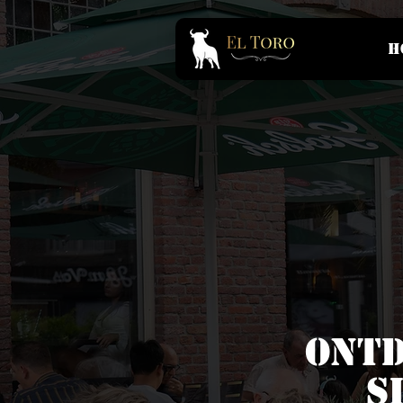
H
Ontd
s