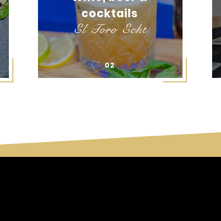
cocktails
El Toro Echt
02