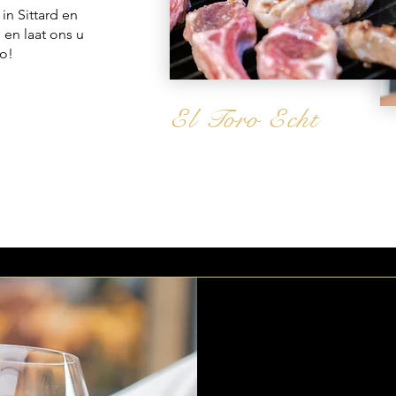
in Sittard en
en laat ons u
o!
El Toro Echt