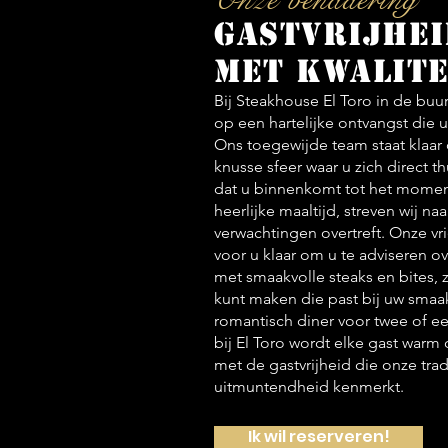
Onze benadering
Gastvrijhe
met kwalite
Bij Steakhouse El Toro in de buur
op een hartelijke ontvangst die 
Ons toegewijde team staat klaar
knusse sfeer waar u zich direct t
dat u binnenkomt tot het moment
heerlijke maaltijd, streven wij na
verwachtingen overtreft. Onze vr
voor u klaar om u te adviseren 
met smaakvolle steaks en bites, 
kunt maken die past bij uw smaa
romantisch diner voor twee of ee
bij El Toro wordt elke gast war
met de gastvrijheid die onze tradi
uitmuntendheid kenmerkt.
Ik wil reserveren!