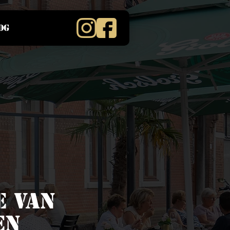
og
e van
en