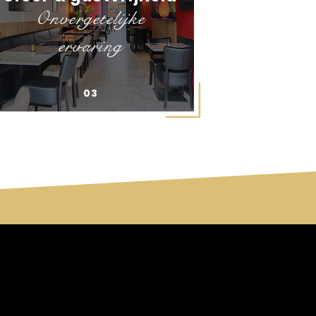
Onvergetelijke
ervaring
03