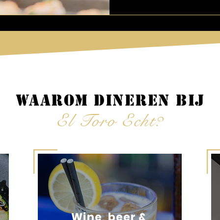
Waarom dineren bij
El Toro Echt?
Wine, beer &