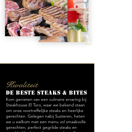
Kwaliteit
De beste steaks & bites
Kom genieten van een culinaire ervaring bij
Steakhouse El Toro, waar we bekend staan
om onze voortreffelijke steaks en heerlijke
gerechten. Gelegen nabij Susteren, heten
we u welkom met een menu vol smaakvolle
gerechten, perfect gegrilde steaks en