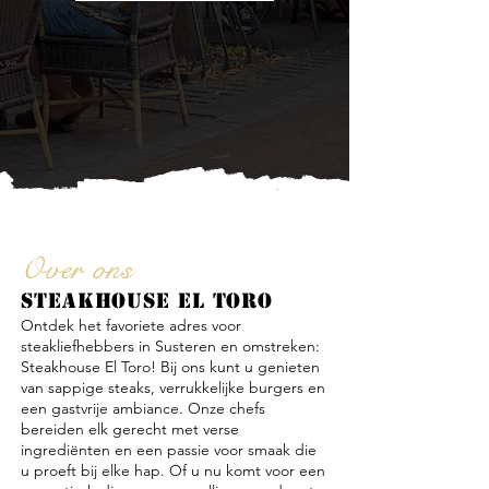
Over ons
STEAKHOUSE EL TORO
Ontdek het favoriete adres voor
steakliefhebbers in Susteren en omstreken:
Steakhouse El Toro! Bij ons kunt u genieten
van sappige steaks, verrukkelijke burgers en
een gastvrije ambiance. Onze chefs
bereiden elk gerecht met verse
ingrediënten en een passie voor smaak die
u proeft bij elke hap. Of u nu komt voor een